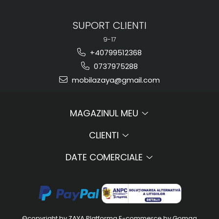
SUPORT CLIENTI
9-17
+40799512368
0737975288
mobilazaya@gmail.com
MAGAZINUL MEU
CLIENTI
DATE COMERCIALE
©copyright by ZAYA
Platforma E-commerce by Gomag