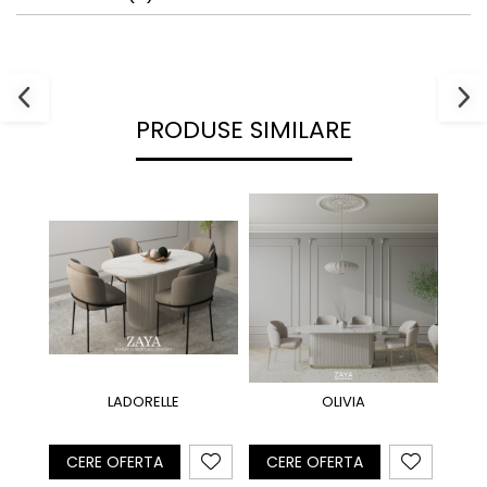
PRODUSE SIMILARE
LADORELLE
OLIVIA
CERE OFERTA
CERE OFERTA
CE