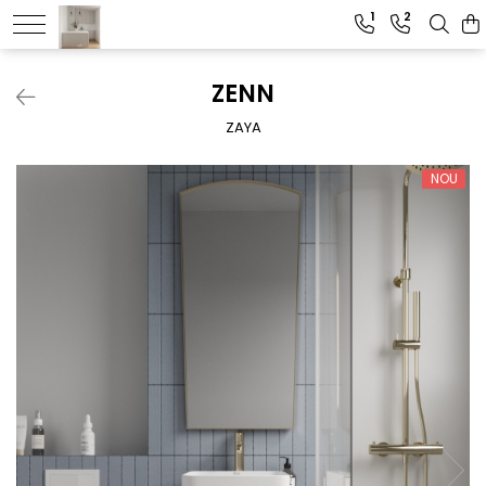
1
2
ZENN
ZAYA
NOU