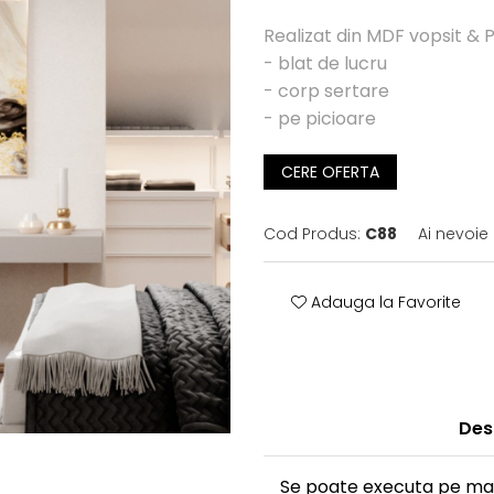
Realizat din MDF vopsit & 
- blat de lucru
- corp sertare
- pe picioare
CERE OFERTA
Cod Produs:
C88
Ai nevoie
Adauga la Favorite
Des
Se poate executa pe mai 