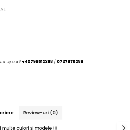
PAL
 de ajutor?
+40799512368
/
0737975288
criere
Review-uri
(0)
multe culori și modele !!!