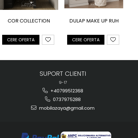
COR COLLECTION
DULAP MAKE UP RUH
A
CERE OFERTA
CERE OFERTA
SUPORT CLIENTI
9-17
+40799512368
0737975288
mobilazaya@gmail.com