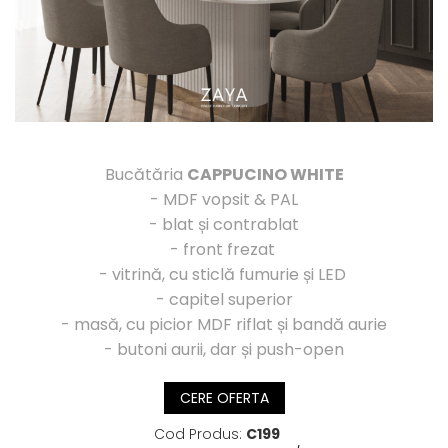
Bucătăria
CAPPUCINO WHITE
- MDF vopsit & PAL
- blat și contrablat
- front frezat
- vitrină, cu sticlă fumurie și LED
- capitel superior
- masă, cu picior MDF riflat și bandă aurie
- butoni aurii, dar și push-open
CERE OFERTA
Cod Produs:
C199