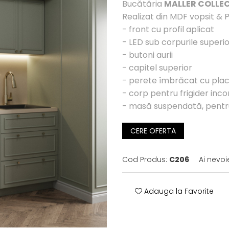
Bucătăria
MALLER COLLE
Realizat din MDF vopsit & P
- front cu profil aplicat
- LED sub corpurile superi
- butoni aurii
- capitel superior
- perete îmbrăcat cu placă
- corp pentru frigider inc
- masă suspendată, pent
CERE OFERTA
Cod Produs:
C206
Ai nevoi
Adauga la Favorite