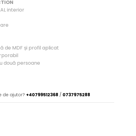
CTION
AL interior
oare
 de MDF și profil aplicat
orporabil
ru două persoane
e de ajutor?
+40799512368
/
0737975288