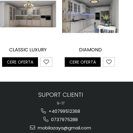
DIAMOND
CLASSIC LUXURY
CERE OFERTA
CERE OFERTA
SUPORT CLIENTI
9-17
+40799512368
0737975288
mobilazaya@gmail.com