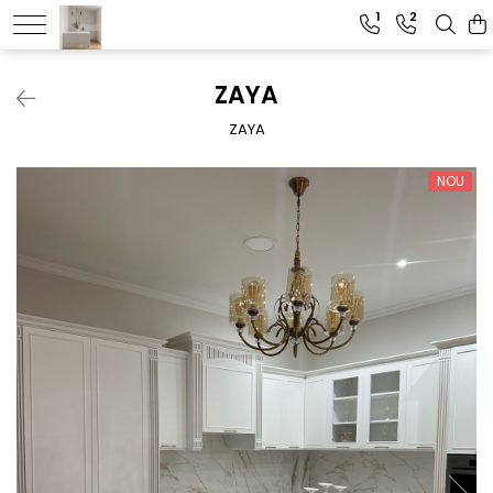
1
2
ZAYA
ZAYA
NOU