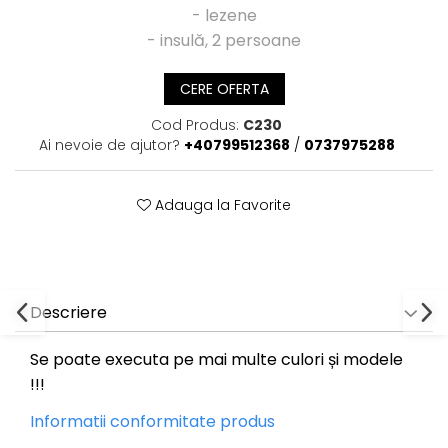
- lezene
- insulă, 2 persoane
CERE OFERTA
Cod Produs:
C230
Ai nevoie de ajutor?
+40799512368
/
0737975288
Adauga la Favorite
Descriere
Se poate executa pe mai multe culori și modele
!!!
Informatii conformitate produs