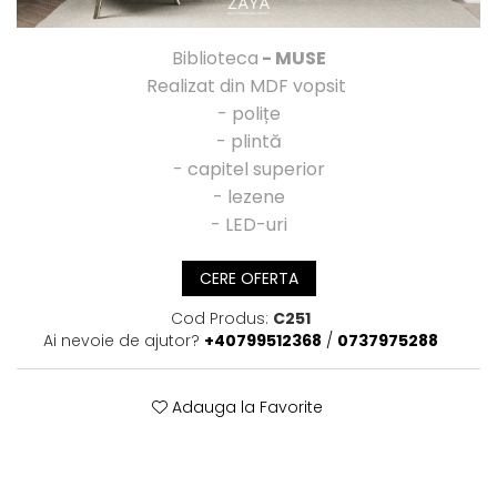
Biblioteca
- MUSE
Realizat din MDF vopsit
- polițe
- plintă
- capitel superior
- lezene
- LED-uri
CERE OFERTA
Cod Produs:
C251
Ai nevoie de ajutor?
+40799512368
/
0737975288
Adauga la Favorite