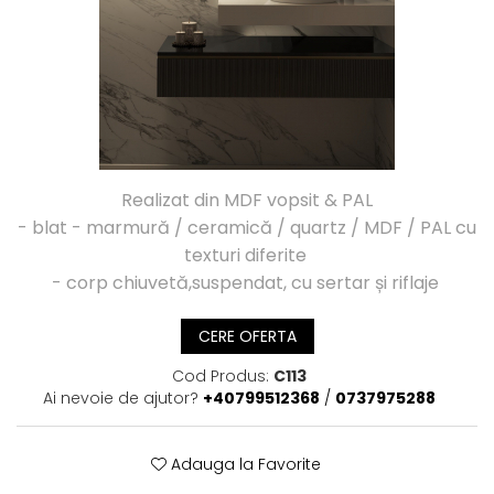
Realizat din MDF vopsit & PAL
- blat - marmură / ceramică / quartz / MDF / PAL cu
texturi diferite
- corp chiuvetă,suspendat, cu sertar și riflaje
CERE OFERTA
Cod Produs:
C113
Ai nevoie de ajutor?
+40799512368
/
0737975288
Adauga la Favorite