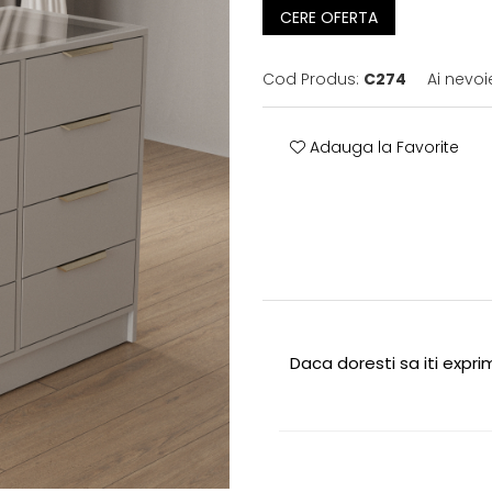
CERE OFERTA
Cod Produs:
C274
Ai nevoi
Adauga la Favorite
Daca doresti sa iti expr