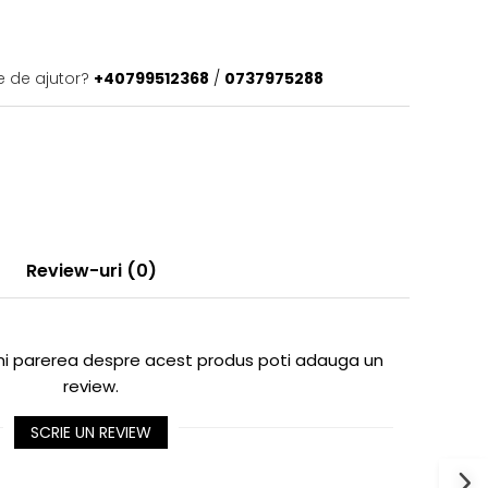
e de ajutor?
+40799512368
/
0737975288
Review-uri
(0)
imi parerea despre acest produs poti adauga un
review.
SCRIE UN REVIEW