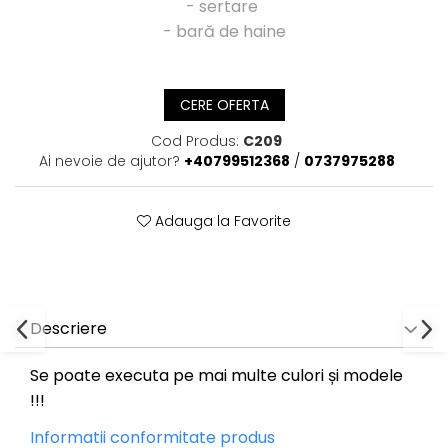
- sertare
- bară de haine
CERE OFERTA
Cod Produs:
C209
Ai nevoie de ajutor?
+40799512368
/
0737975288
Adauga la Favorite
Descriere
Se poate executa pe mai multe culori și modele
!!!
Informatii conformitate produs