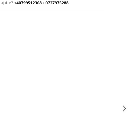
 ajutor?
+40799512368
/
0737975288