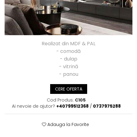
Realizat din MDF & PAL
- comodă
- dulap
- vitrină
- panou
CERE OFERTA
Cod Produs:
C105
Ai nevoie de ajutor?
+40799512368
/
0737975288
Adauga la Favorite