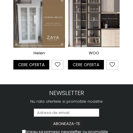
Helen
WOO
CE
CERE OFERTA
CERE OFERTA
NEWSLETTER
Nu rata ofertele si promotiile noastre
Vreau sa primesc newsletter cu promotiile